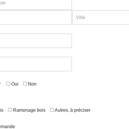
?
Oui
Non
is
Ramonage bois
Autres, à préciser
demande